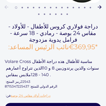
دراجة فولاري كروس للأطفال - للأولاد -
مقاس 24 بوصة - رمادي - 18 سرعة -
فرامل يدوية مزدوجة
*
€369,95
نائب الرئيس المساعد:
مناسبة للأطفال
هذه
دراجة الأطفال Volare Cross
سنوات والذين يرتدون
بين 8 و 10
الذين تتراوح أعمارهم
.
128 - 140
ملابس بمقاس
22543
رمز المنتج:
الرقم الدولي للمنتج: 8715347225437
دراجات أولاد مقاس 24 بوصة
فن: