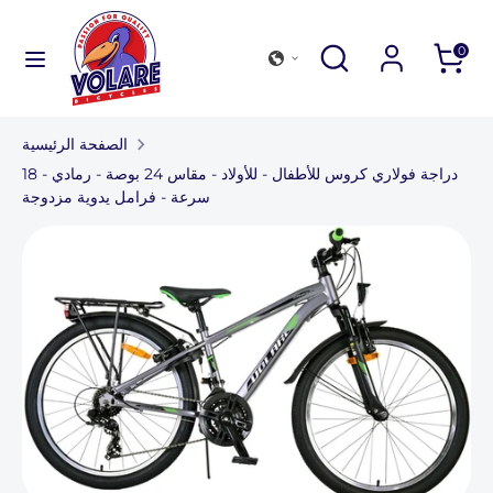
انتقل
إلى
تصفح
يطلب
إغلاق
يطلب
0
المحتوى
متجرنا
البحث
تصفح
يطلب
متجرنا
الصفحة الرئيسية
مجموعة دراجات هوائية
دراجة فولاري كروس للأطفال - للأولاد - مقاس 24 بوصة - رمادي - 18
سرعة - فرامل يدوية مزدوجة
معدات خارجية وملحقاتها
ابحث عن متجر
للشركات