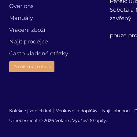
Pátek: 08:
Over ons
Sobota a
Manuály
zavřený
Vrácení zboží
pouze pro
Najít prodejce
Často kladené otázky
Zrušit můj nákup
Kolekce jízdních kol
Venkovní a doplňky
Najít obchod
P
Urheberrecht © 2026
Volare
. Využívá Shopify.