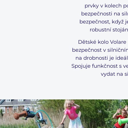
prvky v kolech po
bezpečnosti na si
Welcome to Volare
bezpečnost, když j
We don't ship to
United States
. Please select your
shipping country
robustní stoján
Dětské kolo Volare
Ship to
bezpečnost v silničn
Netherlands
na drobnosti je ideá
Language
Spojuje funkčnost s v
vydat na s
Dutch
Currency
Euro
SHOP NOW