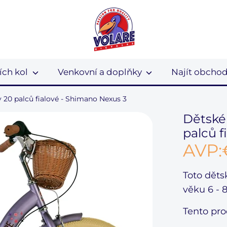
ích kol
Venkovní a doplňky
Najít obcho
 20 palců fialové - Shimano Nexus 3
Dětské 
palců f
AVP:
Toto
děts
věku
6 - 8
Tento pro