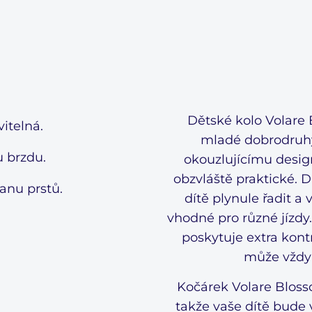
Dětské kolo Volare 
itelná.
mladé dobrodruhy,
u brzdu.
okouzlujícímu design
obzvláště praktické.
ranu prstů.
dítě plynule řadit a 
vhodné pro různé jízdy
poskytuje extra kontr
může vždy 
Kočárek Volare Bloss
takže vaše dítě bude v