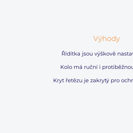
Výhody
Řídítka jsou výškově nastav
Kolo má ruční i protiběžno
Kryt řetězu je zakrytý pro och