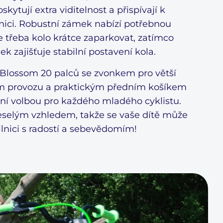
skytují extra viditelnost a přispívají k
lnici. Robustní zámek nabízí potřebnou
e třeba kolo krátce zaparkovat, zatímco
ek zajišťuje stabilní postavení kola.
 Blossom 20 palců se zvonkem pro větší
ím provozu a praktickým předním košíkem
lní volbou pro každého mladého cyklistu.
eselým vzhledem, takže se vaše dítě může
ilnici s radostí a sebevědomím!