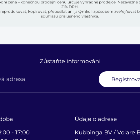
ní cena – konečnou prodejní cenu určuje výhradně prodejce. Nezávazné
21% DPH.
ze reprodukovat, kopírovat, přeposílat ani jakýmkoli způsobem zveřejňova
souhlasu příslušného vlastníka.
Zůstaňte informováni
vá adresa
Registrova
 doba
Údaje o adrese
8:00 - 17:00
Kubbinga BV / Volare B