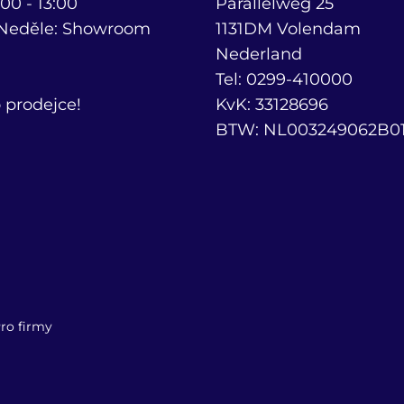
00 - 13:00
Parallelweg 25
 Neděle: Showroom
1131DM Volendam
Nederland
Tel: 0299-410000
 prodejce!
KvK: 33128696
BTW: NL003249062B0
ro firmy