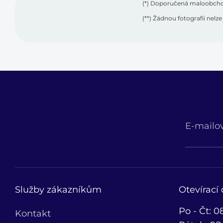
(*) Doporučená maloobchod
(**) Žádnou fotografii nel
E-mailo
Služby zákazníkům
Otevírací
Po - Čt: 0
Kontakt