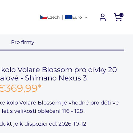
0
Czech
Euro
Další odkazy
d
Pro firmy
kolo Volare Blossom pro dívky 20
ialové - Shimano Nexus 3
€369,99
*
ké kolo Volare Blossom
je vhodné pro děti ve
 let
s velikostí oblečení
116 - 128
.
dukt je k dispozici od: 2026-10-12