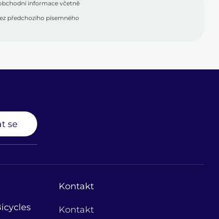
 obchodní informace včetně
t bez předchozího písemného
t se
Kontakt
icycles
Kontakt