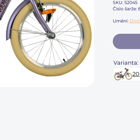
SKU:
52045
Číslo šarže:
Umění:
Dívč
Varianta:
20