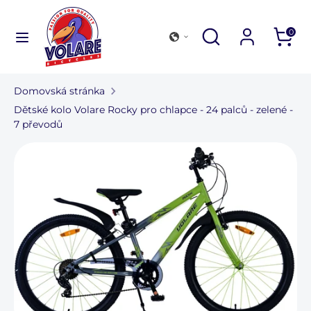
Přejít
k
Hledat
Zavřít
Prohlédněte
Hledat
0
obsahu
vyhledávání
si
Hledat
Prohlédněte
náš
si
obchod
Domovská stránka
náš
Kolekce jízdních kol
Dětské kolo Volare Rocky pro chlapce - 24 palců - zelené -
obchod
7 převodů
Venkovní a doplňky
Najít obchod
Pro firmy