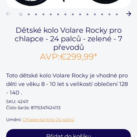
Dětské kolo Volare Rocky pro
chlapce - 24 palců - zelené - 7
převodů
AVP:
€299,99
*
Toto
dětské kolo Volare Rocky
je vhodné pro
děti ve věku
8 - 10 let
s velikostí oblečení
128
- 140
.
SKU:
42411
Číslo šarže: 8715347424113
Umění:
Chlapecká kola 24 palců
Přidat do košíku