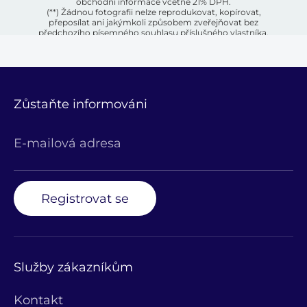
obchodní informace včetně 21% DPH.
(**) Žádnou fotografii nelze reprodukovat, kopírovat,
přeposílat ani jakýmkoli způsobem zveřejňovat bez
předchozího písemného souhlasu příslušného vlastníka.
Zůstaňte informováni
E-mailová adresa
Registrovat se
Služby zákazníkům
Kontakt