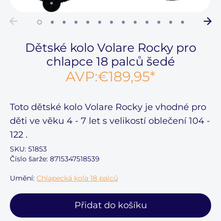
Dětské kolo Volare Rocky pro
chlapce 18 palců šedé
AVP:
€189,95
*
Toto
dětské kolo Volare Rocky
je vhodné pro
děti ve věku
4 - 7 let
s velikostí oblečení
104 -
122
.
SKU:
51853
Číslo šarže: 8715347518539
Umění:
Chlapecká kola 18 palců
Přidat do košíku