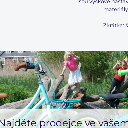
jsou výškově nasta
shipping country
materiály
Ship to
Zkrátka: 
Netherlands
Language
Dutch
Currency
Euro
SHOP NOW
Najděte prodejce ve vaše