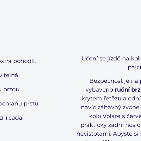
Učení se jízdě na ko
xtra pohodlí.
palc
itelná.
Bezpečnost je na p
u brzdu.
vybaveno
ruční br
krytem řetězu a odn
 ochranu prstů.
navíc zábavný zvonek
kolo Volare s čer
žní sada!
praktický zadní nosič
Welcome to Volare
nečistotami. Abyste si 
We don't ship to
United States
. Please select your