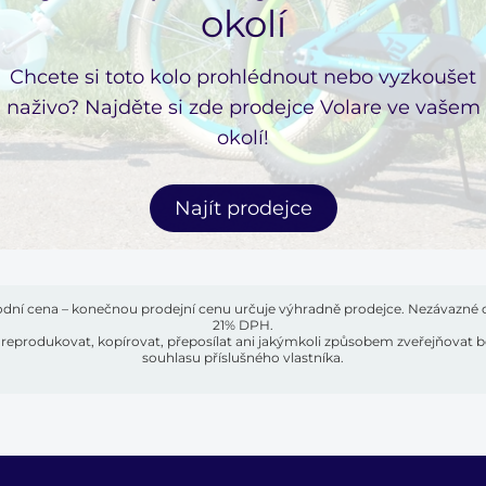
okolí
Chcete si toto kolo prohlédnout nebo vyzkoušet
naživo? Najděte si zde prodejce Volare ve vašem
okolí!
Najít prodejce
ní cena – konečnou prodejní cenu určuje výhradně prodejce. Nezávazné
21% DPH.
ze reprodukovat, kopírovat, přeposílat ani jakýmkoli způsobem zveřejňova
souhlasu příslušného vlastníka.