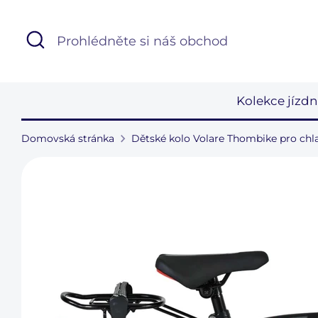
Přejít
k
Hledat
Prohlédněte
obsahu
si
náš
obchod
Kolekce jízdn
Domovská stránka
Dětské kolo Volare Thombike pro chla