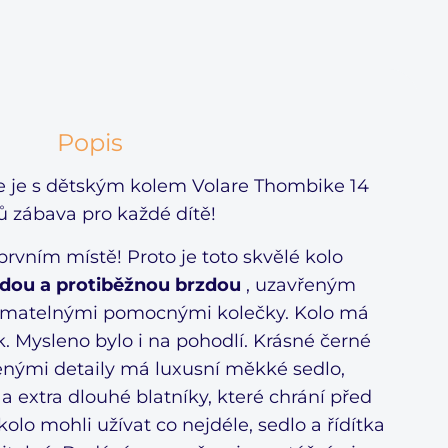
Popis
le je s dětským kolem Volare Thombike 14
ů zábava pro každé dítě!
rvním místě! Proto je toto skvělé kolo
zdou a protiběžnou brzdou
, uzavřeným
ímatelnými pomocnými kolečky. Kolo má
. Mysleno bylo i na pohodlí. Krásné černé
venými detaily má luxusní měkké sedlo,
 a extra dlouhé blatníky, které chrání před
kolo mohli užívat co nejdéle, sedlo a řídítka