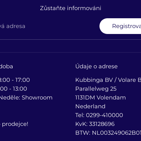
Zůstaňte informováni
vá adresa
Registrova
 doba
Údaje o adrese
8:00 - 17:00
Kubbinga BV / Volare B
00 - 13:00
Parallelweg 25
 Neděle: Showroom
1131DM Volendam
Nederland
Tel: 0299-410000
 prodejce!
KvK: 33128696
BTW: NL003249062B0