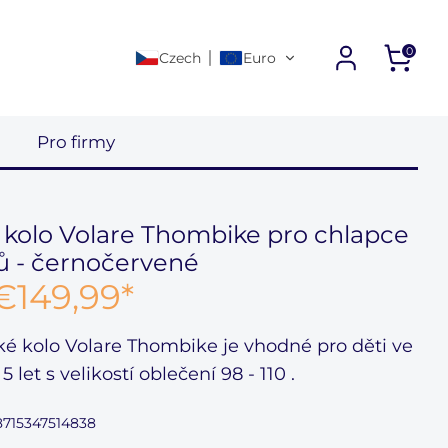
0
Czech
Euro
Další odkazy
d
Pro firmy
 kolo Volare Thombike pro chlapce
ců - černočervené
€149,99
*
ké kolo Volare Thombike
je vhodné pro děti ve
 5 let
s velikostí oblečení
98 - 110
.
 8715347514838