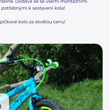
vitelné. Dodává se se všemi montážními
 potřebnými k sestavení kola!
špičkové kolo za skvělou cenu!
m