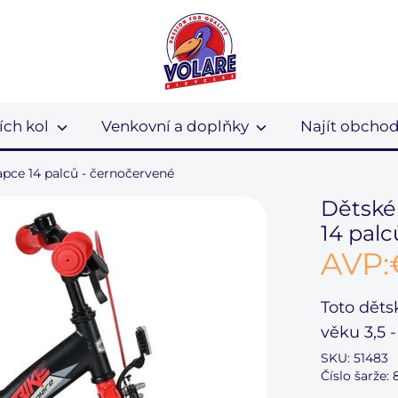
ích kol
Venkovní a doplňky
Najít obcho
pce 14 palců - černočervené
Dětské
14 pal
AVP:
Toto
děts
věku
3,5 -
SKU:
51483
Číslo šarže: