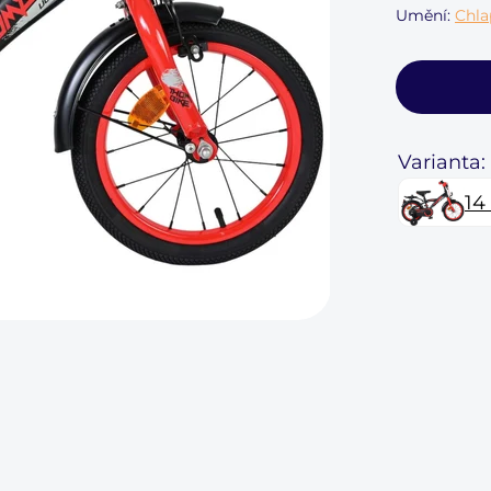
Umění:
Chla
Varianta:
14