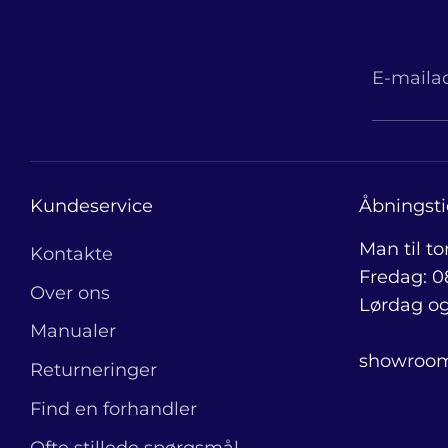
E-maila
Kundeservice
Åbningsti
Man til to
Kontakte
Fredag: 08
Over ons
Lørdag og
Manualer
showroom 
Returneringer
Find en forhandler
Ofte stillede spørgsmål