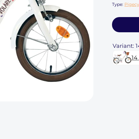
Type:
Pigecy
Variant: 
14