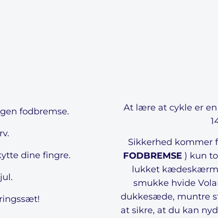
At lære at cykle er e
ngen fodbremse.
1
rv.
Sikkerhed kommer fø
tte dine fingre.
FODBREMSE
) kun to
lukket kædeskærm. 
ul.
smukke hvide Volar
dukkesæde, muntre sty
ringssæt!
at sikre, at du kan ny