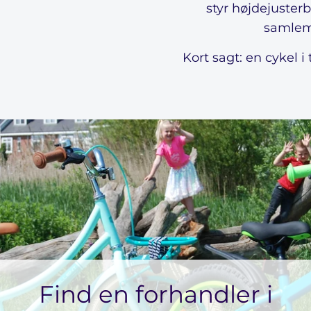
styr højdejuster
samlema
Kort sagt: en cykel i
Find en forhandler i