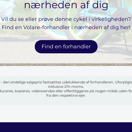
nærheden af ​​dig
Vil du se eller prøve denne cykel i virkeligheden?
Find en Volare-forhandler i nærheden af ​​dig her!
Find en forhandler
s - den endelige salgspris fastsættes udelukkende af forhandleren. Uforpli
inklusive 21% moms.
oduceres, kopieres, videresendes eller offentliggøres på nogen måde uden for
fra den respektive ejer.