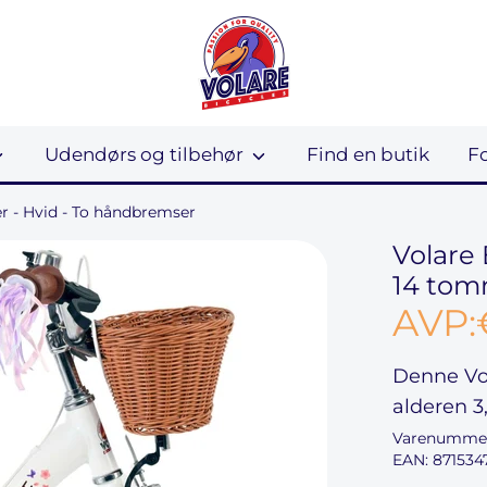
Udendørs og tilbehør
Find en butik
F
r - Hvid - To håndbremser
Volare 
14 tom
AVP:
Denne
Vo
alderen
3
Varenumme
EAN: 871534