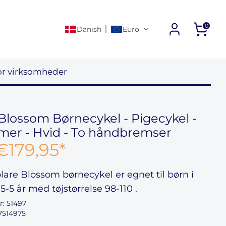
0
Danish
Euro
or virksomheder
Blossom Børnecykel - Pigecykel -
mer - Hvid - To håndbremser
€179,95
*
lare Blossom børnecykel
er egnet til børn i
,5-5 år
med tøjstørrelse
98-110
.
r:
51497
7514975