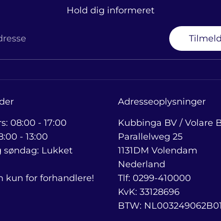
Hold dig informeret
dresse
Tilmeld
der
Adresseoplysninger
rs: 08:00 - 17:00
Kubbinga BV / Volare B
:00 - 13:00
Parallelweg 25
 søndag: Lukket
1131DM Volendam
Nederland
kun for forhandlere!
Tlf: 0299-410000
KvK: 33128696
BTW: NL003249062B0