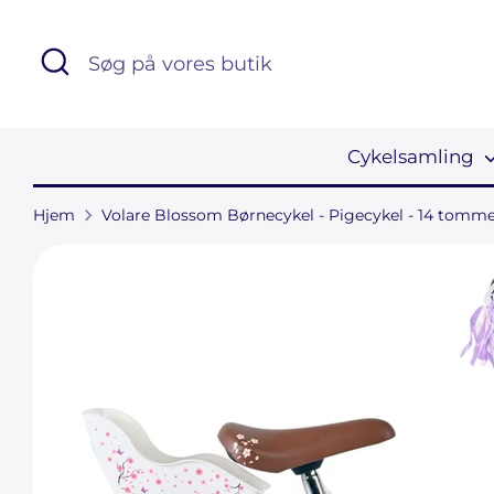
Hop
til
Søg
Søg
indhold
på
vores
butik
Cykelsamling
Hjem
Volare Blossom Børnecykel - Pigecykel - 14 tomme