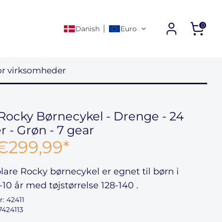
0
Danish
Euro
or virksomheder
Rocky Børnecykel - Drenge - 24
 - Grøn - 7 gear
€299,99
*
lare Rocky børnecykel
er egnet til børn i
-10
år med tøjstørrelse
128-140
.
r:
42411
7424113