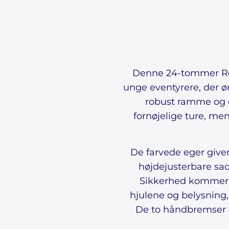
Denne 24-tommer Roc
unge eventyrere, der ø
robust ramme og 
fornøjelige ture, men
De farvede eger giver
højdejusterbare sad
Sikkerhed kommer fø
hjulene og belysning, 
De to håndbremser gi