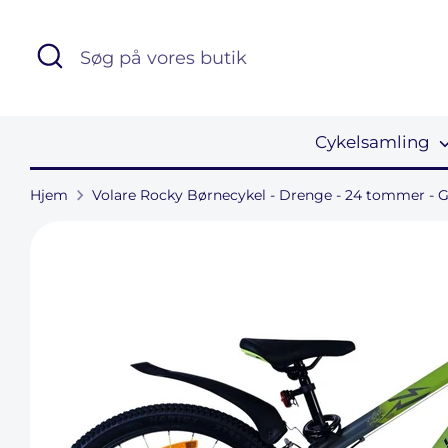
Hop
til
Søg
Søg
indhold
på
vores
butik
Cykelsamling
Hjem
Volare Rocky Børnecykel - Drenge - 24 tommer - G