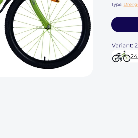
Type:
Dreng
Variant: 
24