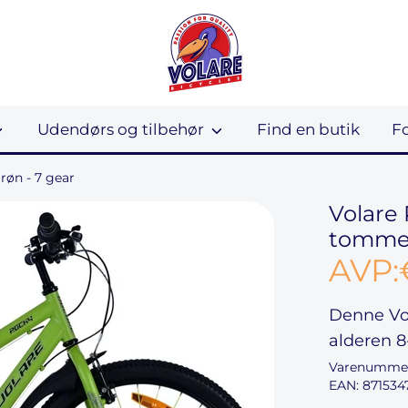
Udendørs og tilbehør
Find en butik
F
røn - 7 gear
Volare 
tommer
AVP:
Denne
Vo
alderen
8
Varenumme
EAN: 871534