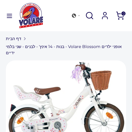
דלג
לתוכן
עיין
לְחַפֵּשׂ
סגור
לְחַפֵּשׂ
0
בחנות
חיפוש
עיין
לְחַפֵּשׂ
שלנו
בחנות
דף הבית
שלנו
אוסף אופניים
אופני ילדים Volare Blossom - בנות - 14 אינץ' - לבנים - שני בלמי
ידיים
אביזרים חיצוניים
מצא חנות
עבור חברות