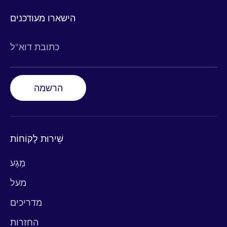
הישארו מעודכנים
כתובת דוא"ל
הרשמה
שֵׁירוּת לָקוֹחוֹת
מַגָע
מעל
מדריכים
החזרות