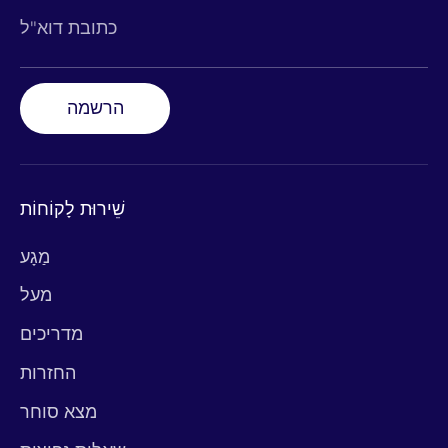
כתובת דוא"ל
הרשמה
שֵׁירוּת לָקוֹחוֹת
מַגָע
מעל
מדריכים
החזרות
מצא סוחר