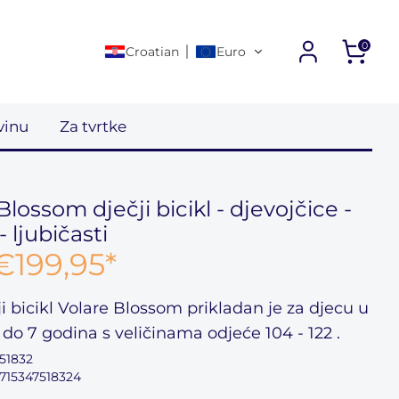
0
Croatian
Euro
Daljnje poveznice
vinu
Za tvrtke
Blossom dječji bicikl - djevojčice -
- ljubičasti
€199,95
*
ji bicikl Volare Blossom
prikladan je za djecu u
 do 7 godina
s veličinama odjeće
104 - 122
.
51832
8715347518324