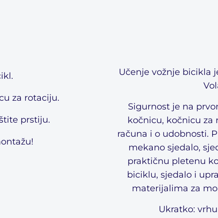
Učenje vožnje bicikla 
ikl.
Vol
cu za rotaciju.
Sigurnost je na prvo
tite prstiju.
kočnicu, kočnicu za r
računa i o udobnosti. P
montažu!
mekano sjedalo, sjed
Welcome to Volare
praktičnu pletenu koš
We don't ship to
United States
. Please select your
biciklu, sjedalo i upr
shipping country
materijalima za mon
Ship to
Ukratko: vrhu