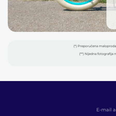
(*) Preporučena maloprodaj
(**) Nijedna fotografija n
E-mail 