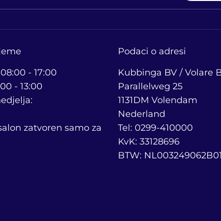
ijeme
Podaci o adresi
 08:00 - 17:00
Kubbinga BV / Volare B
00 - 13:00
Parallelweg 25
edjelja:
1131DM Volendam
Nederland
 salon zatvoren samo za
Tel: 0299-410000
KvK: 33128696
BTW: NL003249062B0