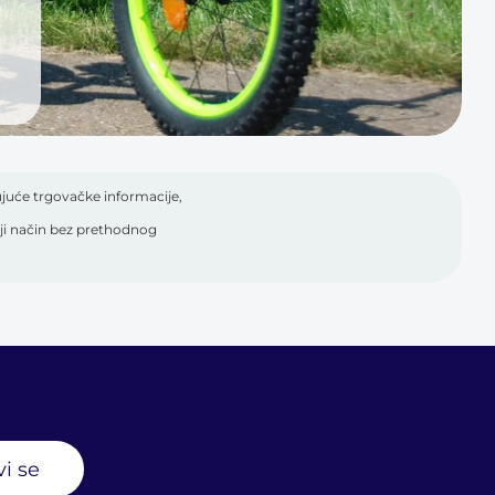
juće trgovačke informacije,
o koji način bez prethodnog
vi se