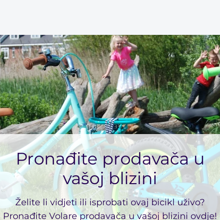
Netherlands
Language
Dutch
Currency
Euro
SHOP NOW
Pronađite prodavača u
vašoj blizini
Želite li vidjeti ili isprobati ovaj bicikl uživo?
Pronađite Volare prodavača u vašoj blizini ovdje!