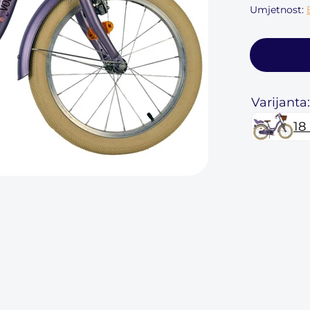
Umjetnost:
Varijanta:
18