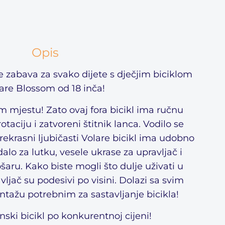
Opis
je zabava za svako dijete s dječjim biciklom
are Blossom od 18 inča!
m mjestu! Zato ovaj fora bicikl ima ručnu
otaciju i zatvoreni štitnik lanca. Vodilo se
rekrasni ljubičasti Volare bicikl ima udobno
alo za lutku, vesele ukrase za upravljač i
aru. Kako biste mogli što dulje uživati ​​u
avljač su podesivi po visini. Dolazi sa svim
tažu potrebnim za sastavljanje bicikla!
nski bicikl po konkurentnoj cijeni!