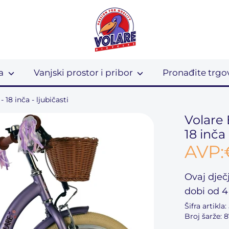
la
Vanjski prostor i pribor
Pronađite trgo
 18 inča - ljubičasti
Volare 
18 inča 
AVP:
Ovaj
dječ
dobi
od 4
Šifra artikla:
Broj šarže: 