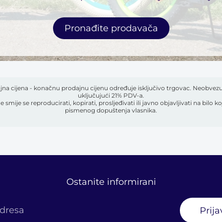
Pronađite prodavača
na cijena - konačnu prodajnu cijenu određuje isključivo trgovac. Neobvezu
uključujući 21% PDV-a.
e smije se reproducirati, kopirati, prosljeđivati ​​ili javno objavljivati ​​na bil
pismenog dopuštenja vlasnika.
Ostanite informirani
adresa
Prija