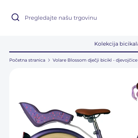
Preskoči
na
Tražiti
Pregledajte
sadržaj
našu
trgovinu
Kolekcija bicika
Početna stranica
Volare Blossom dječji bicikl - djevojčice -