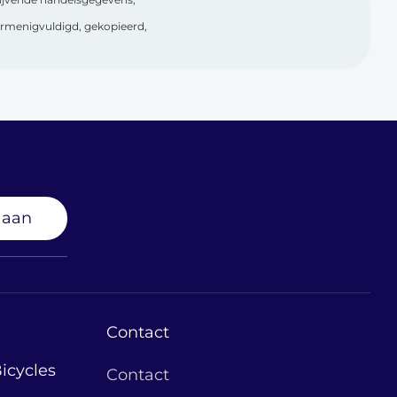
vermenigvuldigd, gekopieerd,
 aan
Contact
icycles
Contact