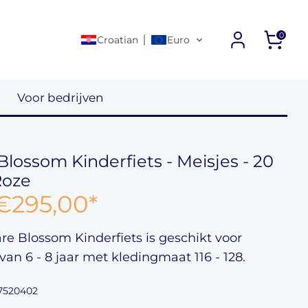
0
Croatian
Euro
Voor bedrijven
Blossom Kinderfiets - Meisjes - 20
Roze
€295,00
*
are Blossom Kinderfiets
is geschikt voor
 van
6 - 8 jaar
met kledingmaat
116 - 128
.
7520402