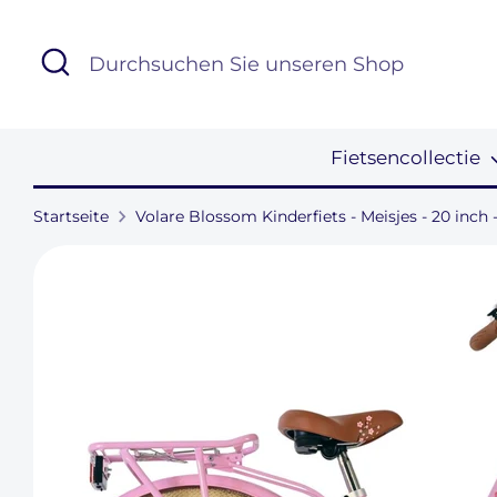
Direkt
zum
Suchen
Durchsuchen
Inhalt
Sie
unseren
Shop
Fietsencollectie
Startseite
Volare Blossom Kinderfiets - Meisjes - 20 inch 