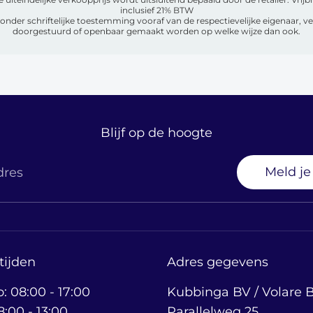
inclusief 21% BTW
zonder schriftelijke toestemming vooraf van de respectievelijke eigenaar, 
doorgestuurd of openbaar gemaakt worden op welke wijze dan ook.
Blijf op de hoogte
Meld je
dres
tijden
Adres gegevens
: 08:00 - 17:00
Kubbinga BV / Volare B
8:00 - 13:00
Parallelweg 25