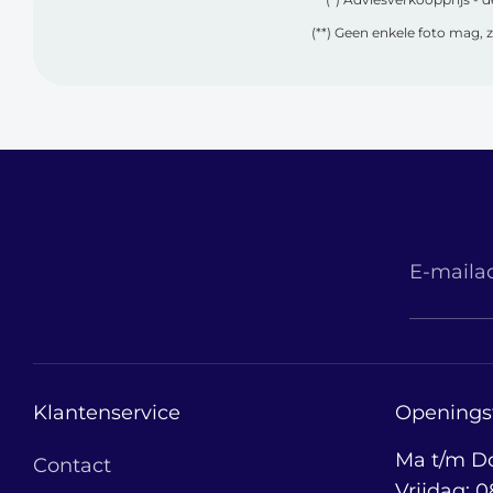
(**) Geen enkele foto mag, 
E-maila
Klantenservice
Openings
Ma t/m Do
Contact
Vrijdag: 0