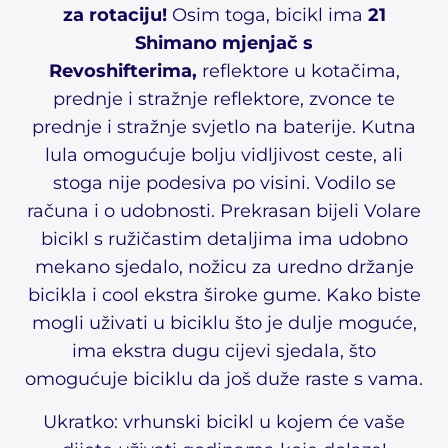
za rotaciju!
Osim toga, bicikl ima
21
Shimano mjenjač s
Revoshifterima,
reflektore u kotačima,
prednje i stražnje reflektore, zvonce te
prednje i stražnje svjetlo na baterije. Kutna
lula omogućuje bolju vidljivost ceste, ali
stoga nije podesiva po visini. Vodilo se
računa i o udobnosti. Prekrasan bijeli Volare
bicikl s ružičastim detaljima ima udobno
mekano sjedalo, nožicu za uredno držanje
bicikla i cool ekstra široke gume. Kako biste
mogli uživati ​​u biciklu što je dulje moguće,
ima ekstra dugu cijevi sjedala, što
omogućuje biciklu da još duže raste s vama.
Ukratko: vrhunski bicikl u kojem će vaše