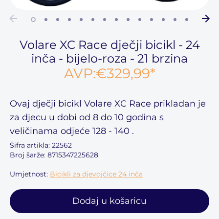
Volare XC Race dječji bicikl - 24
inča - bijelo-roza - 21 brzina
AVP:
€329,99
*
Ovaj
dječji bicikl Volare XC Race
prikladan je
za djecu u dobi
od 8 do 10 godina
s
veličinama odjeće
128 - 140
.
Šifra artikla:
22562
Broj šarže: 8715347225628
Umjetnost:
Bicikli za djevojčice 24 inča
Dodaj u košaricu