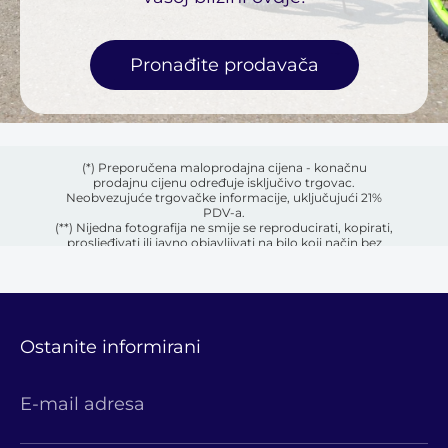
Pronađite prodavača
(*) Preporučena maloprodajna cijena - konačnu
prodajnu cijenu određuje isključivo trgovac.
Neobvezujuće trgovačke informacije, uključujući 21%
PDV-a.
(**) Nijedna fotografija ne smije se reproducirati, kopirati,
prosljeđivati ​​ili javno objavljivati ​​na bilo koji način bez
prethodnog pismenog dopuštenja vlasnika.
Ostanite informirani
E-mail adresa