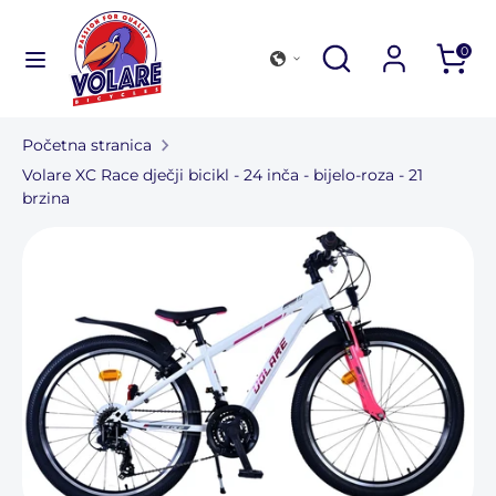
Preskoči
na
Tražiti
Zatvori
Pregledajte
Tražiti
0
sadržaj
pretragu
našu
Tražiti
Pregledajte
trgovinu
našu
Početna stranica
trgovinu
Kolekcija bicikala
Volare XC Race dječji bicikl - 24 inča - bijelo-roza - 21
brzina
Vanjski prostor i pribor
Pronađite trgovinu
Za tvrtke