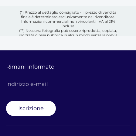
(*) Prezzo al dettaglio consigliato - il prezzo di vendita
finale è determinato esclusivamente dal rivenditore.
Informazioni commerciali non vincolanti, IVA al 21%
inclusa
(**) Nessuna fotografia può essere riprodotta, copiata,
inoltrata o resa pubblica in alcun modo senza la previa
autorizzazione scritta del rispettivo proprietario.
Rimani informato
Indirizzo e-mail
Iscrizione