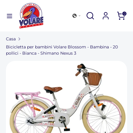
Salta
al
Di
Cerca
Di
0
contenuto
nel
Di
Cerca
nostro
nel
negozio
Casa
nostro
Collezione di biciclette
Bicicletta per bambini Volare Blossom - Bambina - 20
negozio
pollici - Bianca - Shimano Nexus 3
Accessori per esterni
Trova un negozio
Per le aziende