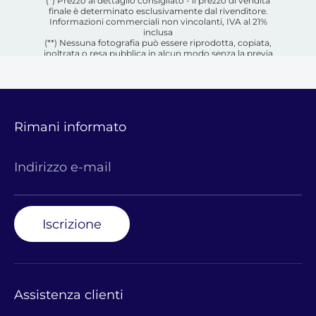
(*) Prezzo al dettaglio consigliato - il prezzo di vendita
finale è determinato esclusivamente dal rivenditore.
Informazioni commerciali non vincolanti, IVA al 21%
inclusa
(**) Nessuna fotografia può essere riprodotta, copiata,
inoltrata o resa pubblica in alcun modo senza la previa
autorizzazione scritta del rispettivo proprietario.
Rimani informato
Indirizzo e-mail
Iscrizione
Assistenza clienti