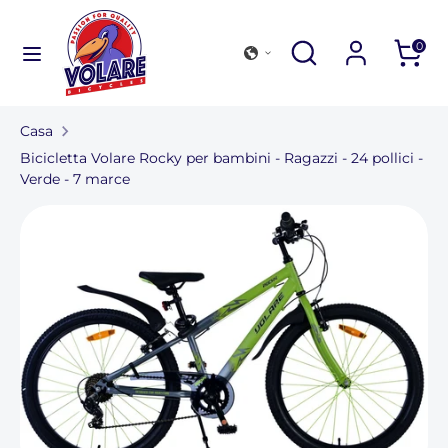
Salta
al
Di
Cerca
Di
0
contenuto
nel
Di
Cerca
nostro
nel
negozio
Casa
nostro
Collezione di biciclette
Bicicletta Volare Rocky per bambini - Ragazzi - 24 pollici -
negozio
Verde - 7 marce
Accessori per esterni
Trova un negozio
Per le aziende