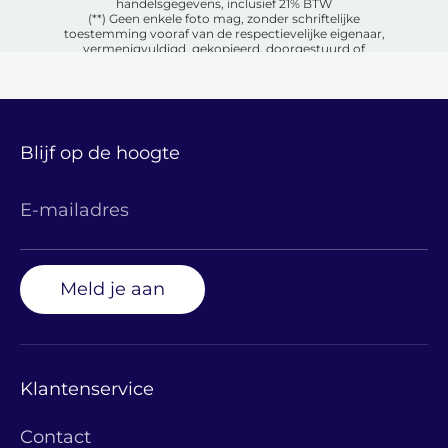
handelsgegevens, inclusief 21% BTW
(**) Geen enkele foto mag, zonder schriftelijke
toestemming vooraf van de respectievelijke eigenaar,
vermenigvuldigd, gekopieerd, doorgestuurd of
openbaar gemaakt worden op welke wijze dan ook.
Blijf op de hoogte
E-mailadres
Meld je aan
Klantenservice
Contact