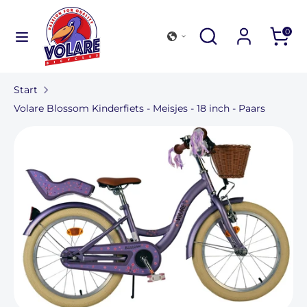
Verder
naar
Zoek
Zoeken
0
inhoud
in
Zoeken
Zoek
onze
in
winkel
Start
onze
Volare Blossom Kinderfiets - Meisjes - 18 inch - Paars
winkel