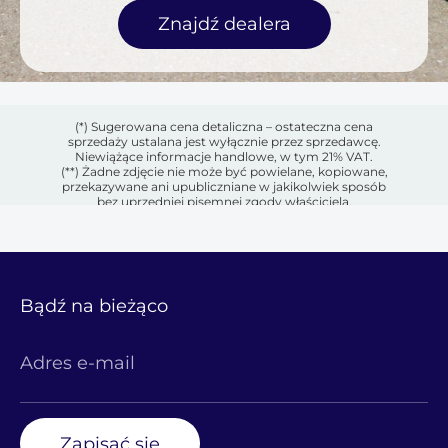
Znajdź dealera
(*) Sugerowana cena detaliczna – ostateczna cena
sprzedaży ustalana jest wyłącznie przez sprzedawcę.
Niewiążące informacje handlowe, w tym 21% VAT.
(**) Żadne zdjęcie nie może być powielane, kopiowane,
przekazywane ani upubliczniane w jakikolwiek sposób
bez uprzedniej pisemnej zgody właściciela.
Bądź na bieżąco
Adres e-mail
Zapisać się