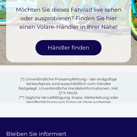
Möchten Sie dieses Fahrrad live sehen
oder ausprobieren? Finden Sie hier
einen Volare-Händler in Ihrer Nähe!
Händler finden
(*) Unverbindliche Preisempfehlung – der endgültige
Verkaufspreis wird ausschließlich vom Händler
festgelegt. Unverbindliche Handelsinformationen, inkl.
21 % MwSt.
(**) Jegliche Vervielfältigung, Kopie, Weiterleitung oder
Veröffentlichung von Fotos ist ohne vorherige
schriftliche Genehmigung des jeweiligen Eigentümers
untersagt.
Bleiben Sie informiert