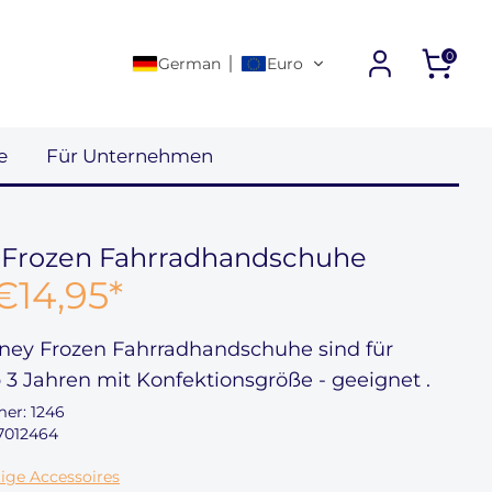
0
German
Euro
e
Für Unternehmen
 Frozen Fahrradhandschuhe
€14,95
*
ney Frozen Fahrradhandschuhe sind für
b
3 Jahren
mit Konfektionsgröße
-
geeignet
.
mer:
1246
7012464
ige Accessoires