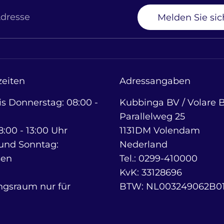
Adresse
Melden Sie sic
eiten
Adressangaben
s Donnerstag: 08:00 -
Kubbinga BV / Volare B
Parallelweg 25
8:00 - 13:00 Uhr
1131DM Volendam
und Sonntag:
Nederland
sen
Tel.: 0299-410000
KvK: 33128696
ngsraum nur für
BTW: NL003249062B0