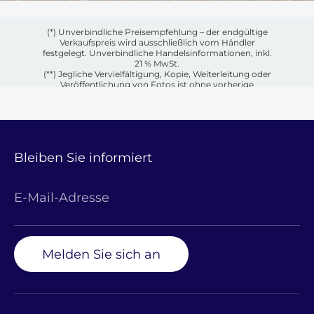
(*) Unverbindliche Preisempfehlung – der endgültige
Verkaufspreis wird ausschließlich vom Händler
festgelegt. Unverbindliche Handelsinformationen, inkl.
21 % MwSt.
(**) Jegliche Vervielfältigung, Kopie, Weiterleitung oder
Veröffentlichung von Fotos ist ohne vorherige
schriftliche Genehmigung des jeweiligen Eigentümers
untersagt.
Bleiben Sie informiert
E-Mail-Adresse
Melden Sie sich an