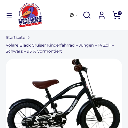
Direkt
zum
Suchen
Durchsuchen
Suchen
0
Inhalt
Sie
Suchen
Durchsuchen
unseren
Sie
Shop
Startseite
unseren
Fahrradsammlung
Volare Black Cruiser Kinderfahrrad – Jungen – 14 Zoll –
Shop
Schwarz – 95 % vormontiert
Outdoor und Zubehör
Finden Sie eine Filiale
Für Unternehmen