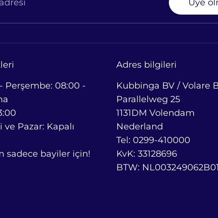
adresi
Üye o
leri
Adres bilgileri
 - Perşembe: 08:00 -
Kubbinga BV / Volare Bi
ma
Parallelweg 25
3:00
1131DM Volendam
 ve Pazar: Kapalı
Nederland
Tel: 0299-410000
sadece bayiler için!
KvK: 33128696
BTW: NL003249062B0