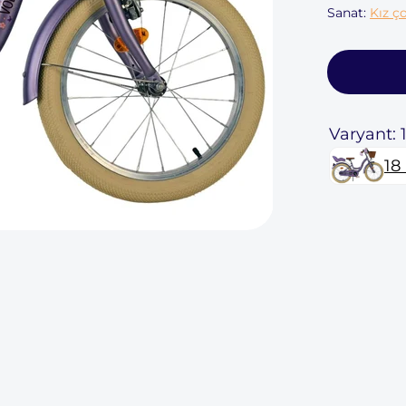
Sanat:
Kız ço
Varyant: 
18