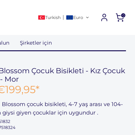
0
Turkish
Euro
Daha fazla bağlantı
ulun
Şirketler için
Blossom Çocuk Bisikleti - Kız Çocuk
 - Mor
€199,95
*
 Blossom çocuk bisikleti,
4-7 yaş arası
ve 104-
giysi giyen
çocuklar için uygundur
.
51832
7518324