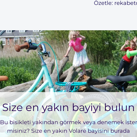
Özetle: rekabetçi
Ship to
Netherlands
Language
Dutch
Currency
Euro
SHOP NOW
Size en yakın bayiyi bulun
Bu bisikleti yakından görmek veya denemek iste
misiniz? Size en yakın Volare bayisini burada