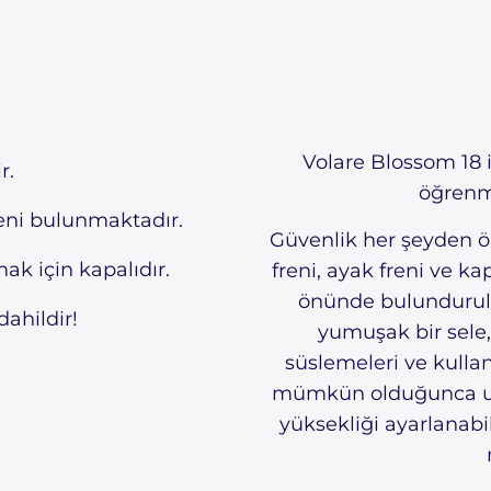
Volare Blossom 18 i
r.
öğrenme
reni bulunmaktadır.
Güvenlik her şeyden ön
ak için kapalıdır.
freni, ayak freni ve k
önünde bulundurulm
dahildir!
yumuşak bir sele
süslemeleri ve kullanış
mümkün olduğunca uzu
Welcome to Volare
yüksekliği ayarlanabi
We don't ship to
United States
. Please select your
shipping country