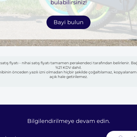
bulabilirsiniz!
Bayi bulun
atış fiyatı - nihai satış fiyatı tamamen perakendeci tarafından belirlenir. Bağ
%21 KDV dahil.
i sahibinin önceden yazılı izni olmadan hiçbir şekilde çoğaltılamaz, kopyalan
açık hale getirilemez.
Bilgilendirilmeye devam edin.