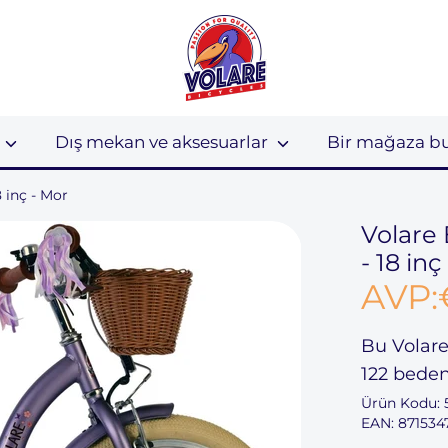
u
Dış mekan ve aksesuarlar
Bir mağaza b
 inç - Mor
Volare 
- 18 inç
AVP:
Bu
Volare
122
beden 
Ürün Kodu:
EAN: 871534