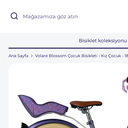
İçeriğe
atla
Aramak
Mağazamıza
göz
atın
Bisiklet koleksiyon
Ana Sayfa
Volare Blossom Çocuk Bisikleti - Kız Çocuk - 18