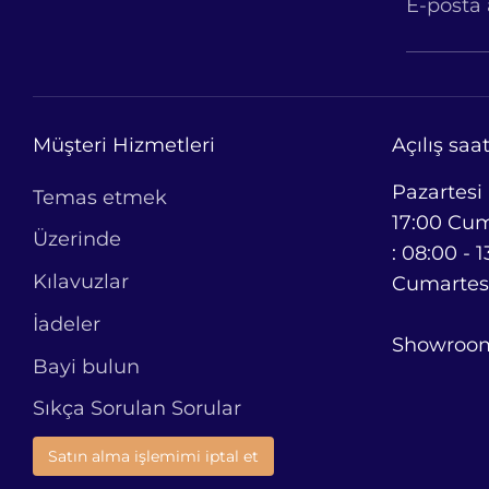
E-posta 
Müşteri Hizmetleri
Açılış saat
Pazartesi
Temas etmek
17:00 Cu
Üzerinde
: 08:00 - 1
Kılavuzlar
Cumartesi
İadeler
Showroom 
Bayi bulun
Sıkça Sorulan Sorular
Satın alma işlemimi iptal et