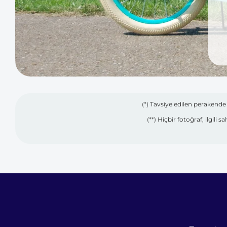
(*) Tavsiye edilen perakende s
(**) Hiçbir fotoğraf, ilgil