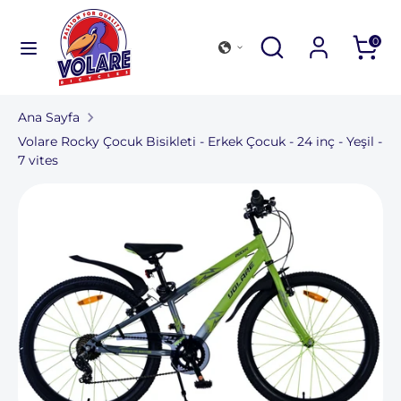
İçeriğe
atla
Aramak
Aramayı
Mağazamıza
Aramak
0
kapat
göz
Aramak
Mağazamıza
atın
göz
Ana Sayfa
atın
Bisiklet koleksiyonu
Volare Rocky Çocuk Bisikleti - Erkek Çocuk - 24 inç - Yeşil -
7 vites
Dış mekan ve aksesuarlar
Bir mağaza bulun
Şirketler için