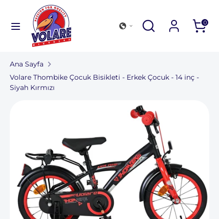
İçeriğe
atla
Aramak
Aramayı
Mağazamıza
Aramak
0
kapat
göz
Aramak
Mağazamıza
atın
göz
Ana Sayfa
atın
Bisiklet koleksiyonu
Volare Thombike Çocuk Bisikleti - Erkek Çocuk - 14 inç -
Siyah Kırmızı
Dış mekan ve aksesuarlar
Bir mağaza bulun
Şirketler için