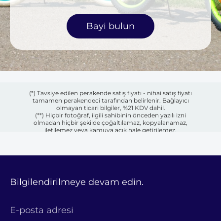
Bayi bulun
(*) Tavsiye edilen perakende satış fiyatı - nihai satış fiyatı
tamamen perakendeci tarafından belirlenir. Bağlayıcı
olmayan ticari bilgiler, %21 KDV dahil.
(**) Hiçbir fotoğraf, ilgili sahibinin önceden yazılı izni
olmadan hiçbir şekilde çoğaltılamaz, kopyalanamaz,
iletilemez veya kamuya açık hale getirilemez.
Bilgilendirilmeye devam edin.
E-posta adresi