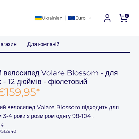
0
Ukrainian
Euro
Подальші посилання
агазин
Для компаній
 велосипед Volare Blossom - для
к - 12 дюймів - фіолетовий
€159,95
*
ий велосипед Volare Blossom
підходить для
ом
3-4 роки
з розміром одягу
98-104
.
94
7512940