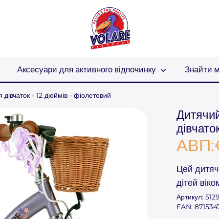
Аксесуари для активного відпочинку
Знайти м
дівчаток - 12 дюймів - фіолетовий
Дитячий
дівчато
АВП:
Цей
дитяч
дітей вік
Артикул:
512
EAN: 871534