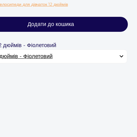
елосипеди для дівчаток 12 дюймів
Додати до кошика
12 дюймів - Фіолетовий
 дюймів - Фіолетовий