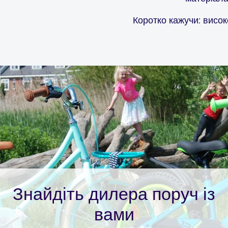
Коротко кажучи: висо
Знайдіть дилера поруч із
вами