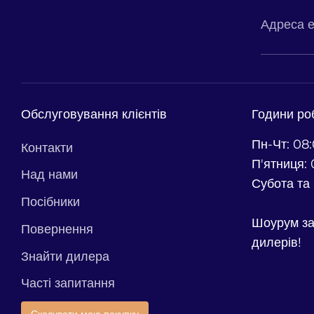
Адреса е
Обслуговування клієнтів
Години ро
Пн-Чт: 08:
Контакти
П'ятниця: 
Над нами
Субота та 
Посібники
Шоурум за
Повернення
дилерів!
Знайти дилера
Часті запитання
Скасувати мою покупку