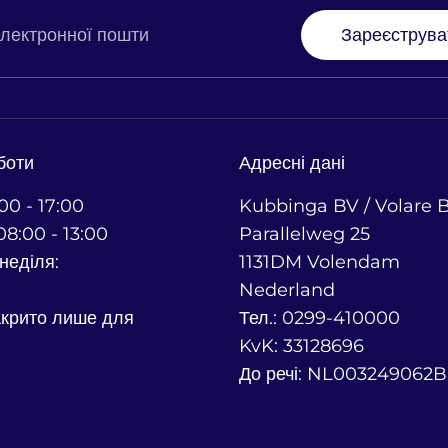
лектронної пошти
Зареєструва
боти
Адресні дані
00 - 17:00
Kubbinga BV / Volare B
08:00 - 13:00
Parallelweg 25
неділя:
1131DM Volendam
Nederland
крито лише для
Тел.: 0299-410000
KvK: 33128696
До речі: NL003249062B