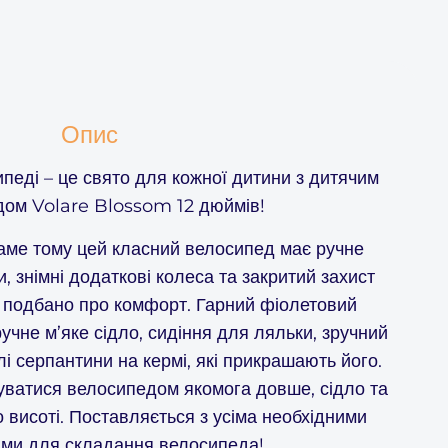
Опис
ипеді – це свято для кожної дитини з дитячим
ом Volare Blossom 12 дюймів!
аме тому цей класний велосипед має ручне
, знімні додаткові колеса та закритий захист
 подбано про комфорт. Гарний фіолетовий
учне м’яке сідло, сидіння для ляльки, зручний
і серпантини на кермі, які прикрашають його.
ватися велосипедом якомога довше, сідло та
 висоті. Поставляється з усіма необхідними
ами для складання велосипеда!