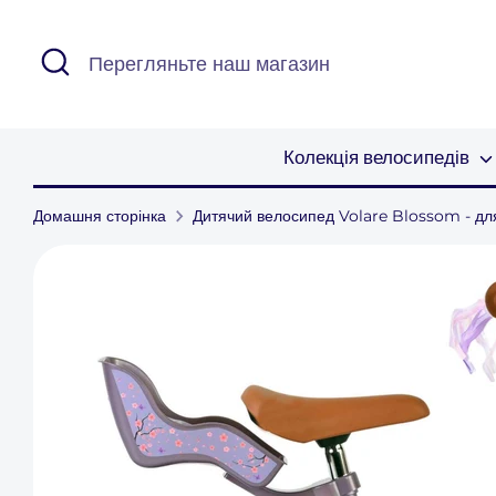
Перейти
до
Шукати
Перегляньте
змісту
наш
магазин
Колекція велосипедів
Домашня сторінка
Дитячий велосипед Volare Blossom - для 