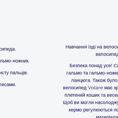
Навчання їзді на велос
сипеда.
велосипед
альмо-ножник.
Безпека понад усе! С
сту пальців.
гальмо та гальмо-ножки
ланцюга. Також було
лесами.
велосипед Volare має зр
плетений кошик та весел
Щоб ви могли насолоджу
кермо регулюються по
матеріал