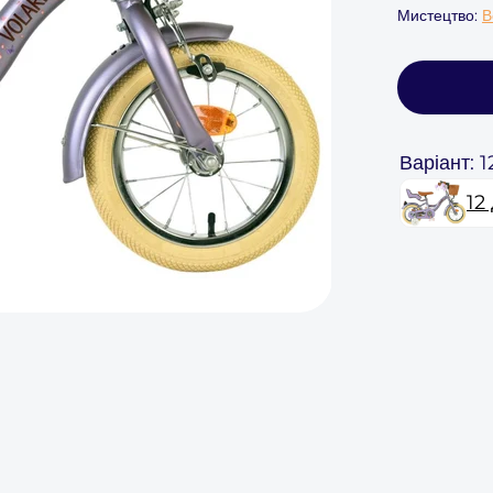
Мистецтво:
В
Варіант: 
12