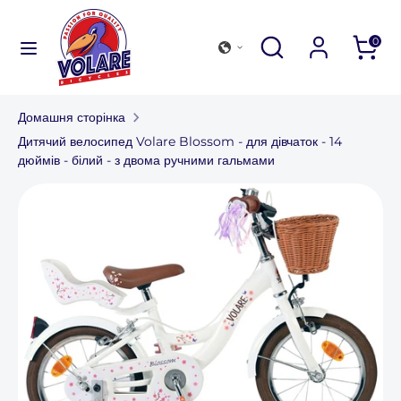
Перейти
до
Шукати
Закрити
Перегляньте
Шукати
0
змісту
пошук
наш
Шукати
Перегляньте
магазин
наш
Домашня сторінка
магазин
Колекція велосипедів
Дитячий велосипед Volare Blossom - для дівчаток - 14
дюймів - білий - з двома ручними гальмами
Аксесуари для активного відпочинку
Знайти магазин
Для компаній