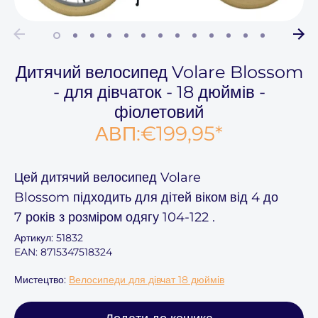
Дитячий велосипед Volare Blossom
- для дівчаток - 18 дюймів -
фіолетовий
АВП:
€199,95
*
Цей
дитячий велосипед Volare
Blossom
підходить для дітей віком
від 4 до
7
років з розміром одягу
104-122
.
Артикул:
51832
EAN: 8715347518324
Мистецтво:
Велосипеди для дівчат 18 дюймів