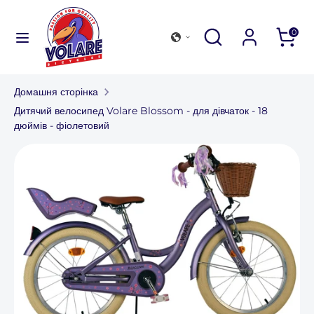
Перейти
до
Шукати
Закрити
Перегляньте
Шукати
0
змісту
пошук
наш
Шукати
Перегляньте
магазин
наш
Домашня сторінка
магазин
Колекція велосипедів
Дитячий велосипед Volare Blossom - для дівчаток - 18
дюймів - фіолетовий
Аксесуари для активного відпочинку
Знайти магазин
Для компаній