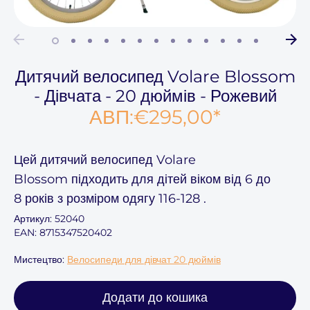
Дитячий велосипед Volare Blossom
- Дівчата - 20 дюймів - Рожевий
АВП:
€295,00
*
Цей
дитячий велосипед Volare
Blossom
підходить для дітей віком
від 6 до
8
років з розміром одягу
116-128
.
Артикул:
52040
EAN: 8715347520402
Мистецтво:
Велосипеди для дівчат 20 дюймів
Додати до кошика