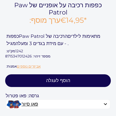
כפפות רכיבה על אופניים של Paw
Patrol
*
€14,95
ערך מוסף:
מתאימות לילדים
הרכיבה של Paw Patrol
כפפות
.
-
עם מידת בגדים
3 ומעלה
מגיל
1242
מק"ט:
מספר זיהוי: 8715347012426
אביזרים נוספים
אמנות:
הוסף לעגלה
גרסה: פאו פטרול
פאו סיור