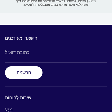
(**) אין לשכפל, להעתיק, להעביר או לפרסם את התמונה בכל דרך
שהיא ללא אישור מראש ובכתב מהבעלים הרלוונטיים.
הישארו מעודכנים
כתובת דוא"ל
הרשמה
שֵׁירוּת לָקוֹחוֹת
מַגָע