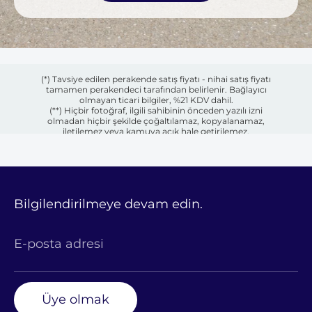
(*) Tavsiye edilen perakende satış fiyatı - nihai satış fiyatı
tamamen perakendeci tarafından belirlenir. Bağlayıcı
olmayan ticari bilgiler, %21 KDV dahil.
(**) Hiçbir fotoğraf, ilgili sahibinin önceden yazılı izni
olmadan hiçbir şekilde çoğaltılamaz, kopyalanamaz,
iletilemez veya kamuya açık hale getirilemez.
Bilgilendirilmeye devam edin.
E-posta adresi
Üye olmak