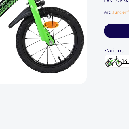
EAN: 871534
Art:
Jungenfa
Variante:
14