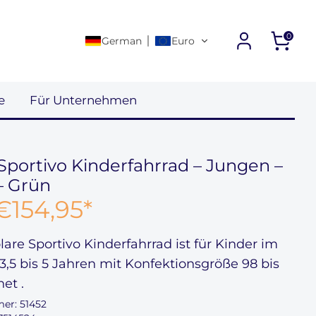
0
German
Euro
e
Für Unternehmen
Sportivo Kinderfahrrad – Jungen –
 – Grün
€154,95
*
lare Sportivo Kinderfahrrad ist für Kinder im
3,5 bis 5 Jahren
mit Konfektionsgröße
98 bis
net
.
mer:
51452