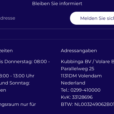
Bleiben Sie informiert
Adresse
Melden Sie sic
eiten
Adressangaben
s Donnerstag: 08:00 -
Kubbinga BV / Volare B
Parallelweg 25
8:00 - 13:00 Uhr
1131DM Volendam
und Sonntag:
Nederland
sen
Tel.: 0299-410000
KvK: 33128696
ngsraum nur für
BTW: NL003249062B0