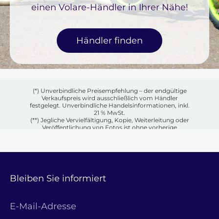
einen Volare-Händler in Ihrer Nähe!
Händler finden
(*) Unverbindliche Preisempfehlung – der endgültige
Verkaufspreis wird ausschließlich vom Händler
festgelegt. Unverbindliche Handelsinformationen, inkl.
21 % MwSt.
(**) Jegliche Vervielfältigung, Kopie, Weiterleitung oder
Veröffentlichung von Fotos ist ohne vorherige
schriftliche Genehmigung des jeweiligen Eigentümers
untersagt.
Bleiben Sie informiert
E-Mail-Adresse