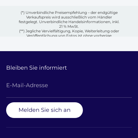
(*) Unverbindliche Preisempfehlung – der endgültige
Verkaufspreis wird ausschließlich vom Händler
festgelegt. Unverbindliche Handelsinformationen, inkl.
21 % MwSt.
(**) Jegliche Vervielfältigung, Kopie, Weiterleitung oder
Veröffentlichung von Fotos ist ohne vorherige
schriftliche Genehmigung des jeweiligen Eigentümers
untersagt.
Bleiben Sie informiert
E-Mail-Adresse
Melden Sie sich an