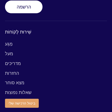
הרשמה
שֵׁירוּת לָקוֹחוֹת
מַגָע
מעל
מדריכים
החזרות
מצא סוחר
שאלות נפוצות
ביטול הרכישה שלי