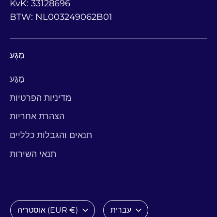
KvK: 33128696
BTW: NL003249062B01
מַגָע
מַגָע
מדיניות הפרטיות
הצהרת אחריות
תנאים והגבלות כלליים
תנאי השירות
שָׂפָה
מַטְבֵּעַ
עברית
אוסטריה (EUR €)