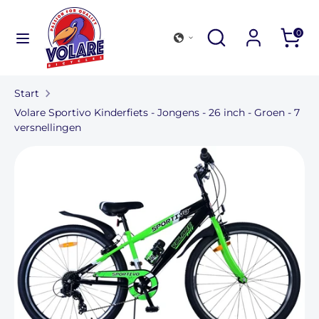
Verder
naar
Zoek
Zoeken
0
inhoud
in
Zoeken
Zoek
onze
in
winkel
Start
onze
Volare Sportivo Kinderfiets - Jongens - 26 inch - Groen - 7
winkel
versnellingen