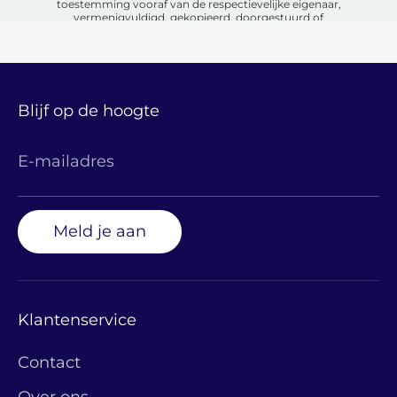
toestemming vooraf van de respectievelijke eigenaar,
vermenigvuldigd, gekopieerd, doorgestuurd of
openbaar gemaakt worden op welke wijze dan ook.
Blijf op de hoogte
E-mailadres
Meld je aan
Klantenservice
Contact
Over ons