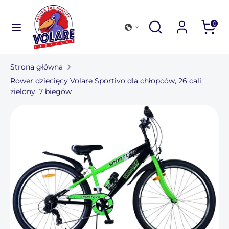
Przejdź
do
Szukać
Zamknij
Przeglądaj
Szukać
0
treści
wyszukiwanie
nasz
Szukać
Przeglądaj
sklep
nasz
Strona główna
sklep
Kolekcja rowerów
Rower dziecięcy Volare Sportivo dla chłopców, 26 cali,
zielony, 7 biegów
Na zewnątrz i akcesoria
Znajdź sklep
Dla firm