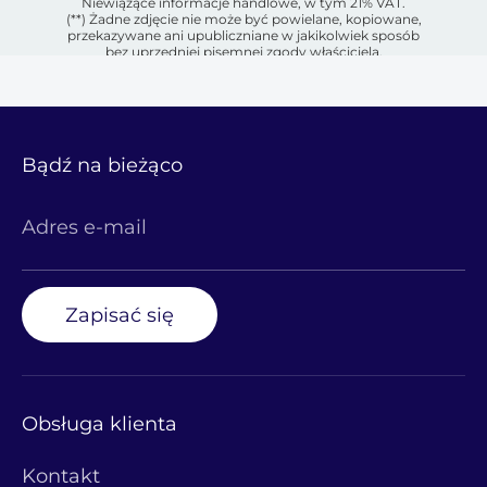
Niewiążące informacje handlowe, w tym 21% VAT.
(**) Żadne zdjęcie nie może być powielane, kopiowane,
przekazywane ani upubliczniane w jakikolwiek sposób
bez uprzedniej pisemnej zgody właściciela.
Bądź na bieżąco
Adres e-mail
Zapisać się
Obsługa klienta
Kontakt