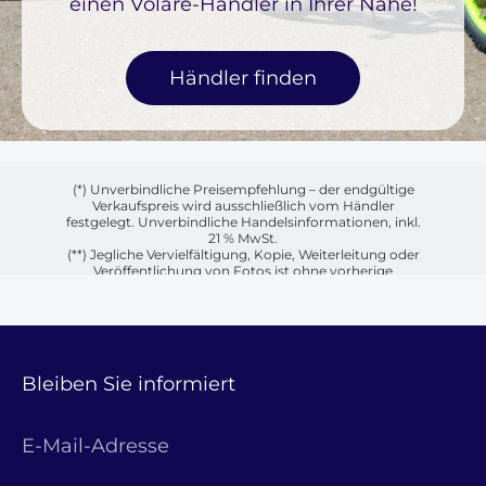
einen Volare-Händler in Ihrer Nähe!
Händler finden
(*) Unverbindliche Preisempfehlung – der endgültige
Verkaufspreis wird ausschließlich vom Händler
festgelegt. Unverbindliche Handelsinformationen, inkl.
21 % MwSt.
(**) Jegliche Vervielfältigung, Kopie, Weiterleitung oder
Veröffentlichung von Fotos ist ohne vorherige
schriftliche Genehmigung des jeweiligen Eigentümers
untersagt.
Bleiben Sie informiert
E-Mail-Adresse