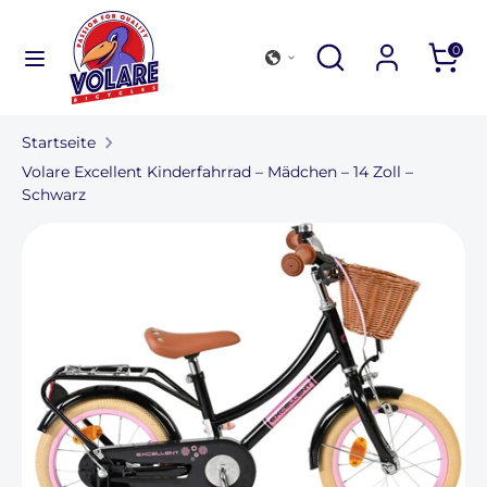
Direkt
zum
Suchen
Durchsuchen
Suchen
0
Inhalt
Sie
Suchen
Durchsuchen
unseren
Sie
Shop
Startseite
unseren
Fahrradsammlung
Volare Excellent Kinderfahrrad – Mädchen – 14 Zoll –
Shop
Schwarz
Outdoor und Zubehör
Finden Sie eine Filiale
Für Unternehmen