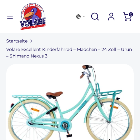
Direkt
zum
Suchen
Durchsuchen
Suchen
0
Inhalt
Sie
Suchen
Durchsuchen
unseren
Sie
Shop
Startseite
unseren
Fahrradsammlung
Volare Excellent Kinderfahrrad – Mädchen – 24 Zoll – Grün
Shop
– Shimano Nexus 3
Outdoor und Zubehör
Finden Sie eine Filiale
Für Unternehmen