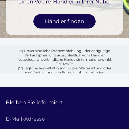
einen Volare-Händler in Ihrer Nähe!
Händler finden
(*) Unverbindliche Preisempfehlung – der endgültige
Verkaufspreis wird ausschließlich vom Händler
festgelegt. Unverbindliche Handelsinformationen, inkl.
21 % MwSt.
(**) Jegliche Vervielfältigung, Kopie, Weiterleitung oder
Veröffentlichung von Fotos ist ohne vorherige
schriftliche Genehmigung des jeweiligen Eigentümers
untersagt.
Bleiben Sie informiert
E-Mail-Adresse