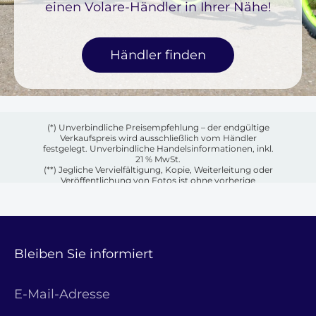
einen Volare-Händler in Ihrer Nähe!
Händler finden
(*) Unverbindliche Preisempfehlung – der endgültige
Verkaufspreis wird ausschließlich vom Händler
festgelegt. Unverbindliche Handelsinformationen, inkl.
21 % MwSt.
(**) Jegliche Vervielfältigung, Kopie, Weiterleitung oder
Veröffentlichung von Fotos ist ohne vorherige
schriftliche Genehmigung des jeweiligen Eigentümers
untersagt.
Bleiben Sie informiert
E-Mail-Adresse