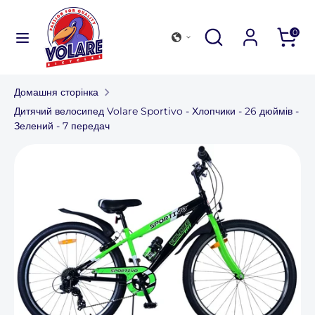
Перейти
до
Шукати
Закрити
Перегляньте
Шукати
0
змісту
пошук
наш
Шукати
Перегляньте
магазин
наш
Домашня сторінка
магазин
Колекція велосипедів
Дитячий велосипед Volare Sportivo - Хлопчики - 26 дюймів -
Зелений - 7 передач
Аксесуари для активного відпочинку
Знайти магазин
Для компаній