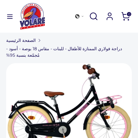
انتقل
إلى
تصفح
يطلب
إغلاق
يطلب
0
المحتوى
متجرنا
البحث
تصفح
يطلب
متجرنا
الصفحة الرئيسية
مجموعة دراجات هوائية
دراجة فولاري الممتازة للأطفال - للبنات - مقاس 18 بوصة - أسود -
مُجمّعة بنسبة 95%
معدات خارجية وملحقاتها
ابحث عن متجر
للشركات