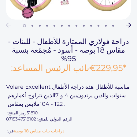
دراجة فولاري الممتازة للأطفال - للبنات -
مقاس 18 بوصة - أسود - مُجمّعة بنسبة
95%
*
€229,95
نائب الرئيس المساعد:
مناسبة للأطفال
هذه
دراجة الأطفال Volare Excellent
سنوات والذين يرتدون
بين 4 و 7
الذين تتراوح أعمارهم
.
104 - 122
ملابس بمقاس
51810
رمز المنتج:
الرقم الدولي للمنتج: 8715347518102
دراجات بنات مقاس 18 بوصة
فن: