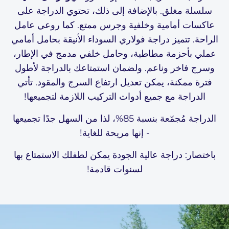
سلسلة مغلق. بالإضافة إلى ذلك، تحتوي الدراجة على
عاكسات أمامية وخلفية وجرس ممتع. كما روعي عامل
الراحة. تتميز دراجة فولاري السوداء الأنيقة بحامل أمامي
عملي بأحزمة مطاطية، وحامل خلفي مدمج في الإطار،
وسرج فاخر وناعم. ولضمان استمتاعك بالدراجة لأطول
فترة ممكنة، يمكن تعديل ارتفاع السرج والمقود. تأتي
الدراجة مع جميع أدوات التركيب اللازمة لتجميعها!
الدراجة مُجمّعة بنسبة 85%، لذا من السهل جدًا تجميعها
- إنها مريحة للغاية!
باختصار: دراجة عالية الجودة يمكن لطفلك الاستمتاع بها
Welcome to Volare
لسنوات قادمة!
We don't ship to
United States
. Please select your
shipping country
Ship to
Netherlands