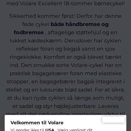
med Volare Excellent 18-tommer børnecykel!
Sikkerhed kommer først! Derfor har denne
fede cykel
både håndbremse og
fodbremse
, aftagelige støttehjul og en
lukket kædeskærm. Derudover har cyklen
reflekser foran og bagpå samt en sjov
ringeklokke. Komfort er også blevet tænkt
ind. Den smukke sorte Volare-cykel har en
praktisk bagagebærer foran med elastiske
stropper, en bagagebærer bagpå integreret i
stellet og en luksuriøs blød sadel. For at sikre,
at du kan nyde cyklen så længe som muligt,
er sadel og styr højdejusterbare. Leveres
med alt det nødvendige monteringsudstyr til
at samle cyklen!
Velkommen til Volare
Vi sender ikke til
USA
. Vælg venligst dit