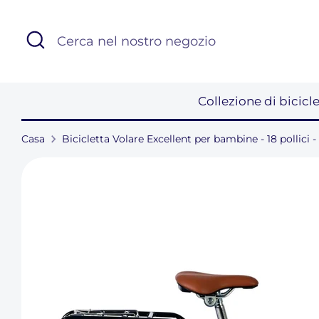
Salta
al
Di
Cerca
contenuto
nel
nostro
negozio
Collezione di bicicl
Casa
Bicicletta Volare Excellent per bambine - 18 pollici 