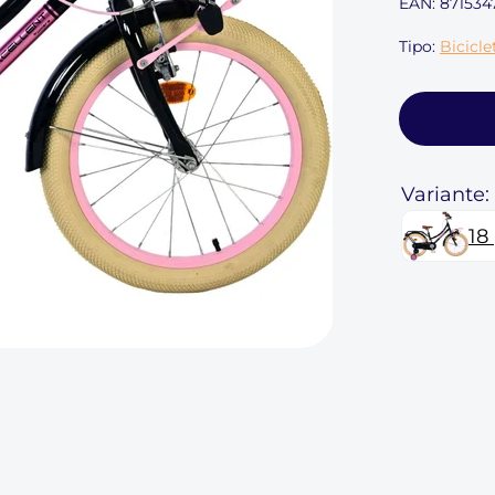
EAN: 871534
Tipo:
Bicicle
Variante:
18