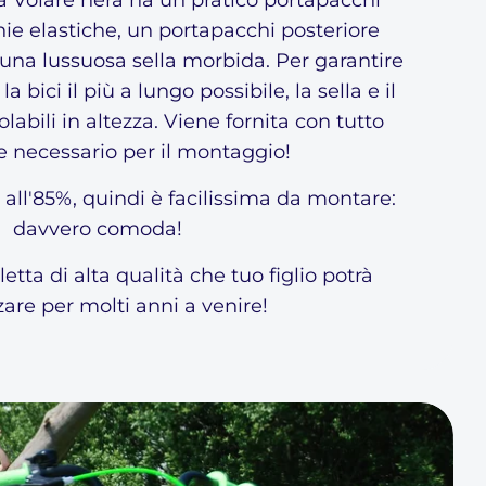
ta Volare nera ha un pratico portapacchi
ie elastiche, un portapacchi posteriore
e una lussuosa sella morbida. Per garantire
a bici il più a lungo possibile, la sella e il
abili in altezza. Viene fornita con tutto
e necessario per il montaggio!
 all'85%, quindi è facilissima da montare:
davvero comoda!
letta di alta qualità che tuo figlio potrà
are per molti anni a venire!