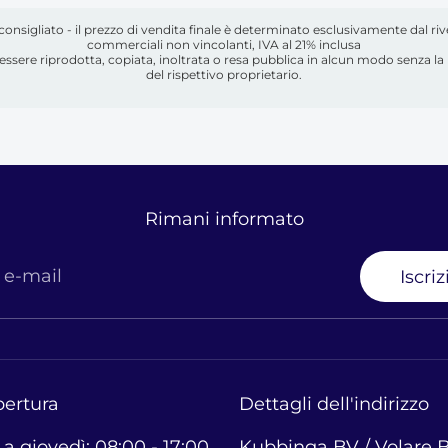
o consigliato - il prezzo di vendita finale è determinato esclusivamente dal ri
commerciali non vincolanti, IVA al 21% inclusa
essere riprodotta, copiata, inoltrata o resa pubblica in alcun modo senza la 
del rispettivo proprietario.
Rimani informato
o e-mail
Iscri
pertura
Dettagli dell'indirizzo
a giovedì: 08:00 - 17:00
Kubbinga BV / Volare B