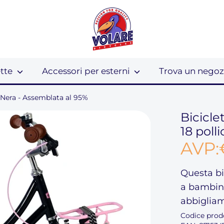
ette
Accessori per esterni
Trova un negoz
- Nera - Assemblata al 95%
Bicicle
18 poll
AVP:
Questa
b
a bambin
abbiglia
Codice prod