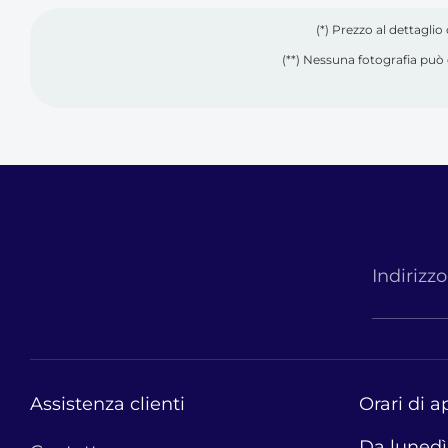
(*) Prezzo al dettagli
(**) Nessuna fotografia può 
Indirizz
Assistenza clienti
Orari di a
Da lunedì 