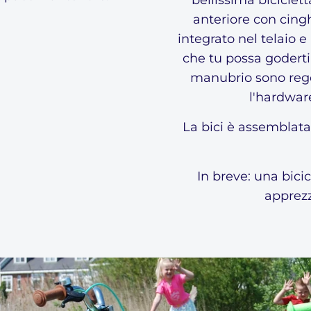
bellissima biciclet
anteriore con cingh
integrato nel telaio 
Welcome to Volare
che tu possa goderti l
We don't ship to
United States
. Please select your
shipping country
manubrio sono regol
l'hardwar
Ship to
La bici è assemblata
Netherlands
Language
In breve: una bicic
Dutch
apprezz
Currency
Euro
SHOP NOW