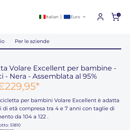
0
Italian
Euro
io
Per le aziende
tta Volare Excellent per bambine -
ici - Nera - Assemblata al 95%
€229,95
*
icicletta per bambini Volare Excellent
è adatta
i di età compresa
tra 4 e 7
anni con taglie di
mento
da 104 a 122
.
otto:
51810