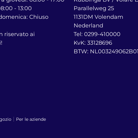
8:00 - 13:00
Parallelweg 25
domenica: Chiuso
1131DM Volendam
Nederland
riservato ai
Tel: 0299-410000
!
KvK: 33128696
BTW: NL003249062B0
gozio
Per le aziende