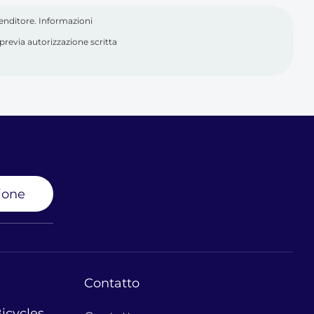
venditore. Informazioni
previa autorizzazione scritta
zione
Contatto
icycles