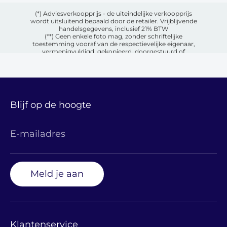
(*) Adviesverkoopprijs - de uiteindelijke verkoopprijs
wordt uitsluitend bepaald door de retailer. Vrijblijvende
handelsgegevens, inclusief 21% BTW
(**) Geen enkele foto mag, zonder schriftelijke
toestemming vooraf van de respectievelijke eigenaar,
vermenigvuldigd, gekopieerd, doorgestuurd of
openbaar gemaakt worden op welke wijze dan ook.
Blijf op de hoogte
E-mailadres
Meld je aan
Klantenservice