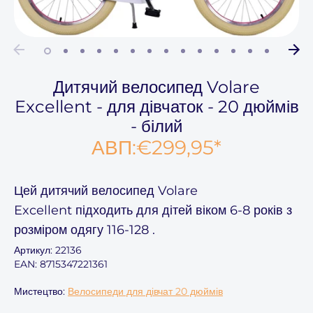
Дитячий велосипед Volare
Excellent - для дівчаток - 20 дюймів
- білий
АВП:
€299,95
*
Цей
дитячий велосипед Volare
Excellent
підходить для дітей віком
6-8
років з
розміром одягу
116-128
.
Артикул:
22136
EAN: 8715347221361
Мистецтво:
Велосипеди для дівчат 20 дюймів