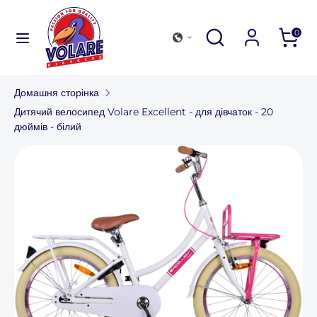
Перейти
до
Шукати
Закрити
Перегляньте
Шукати
0
змісту
пошук
наш
Шукати
Перегляньте
магазин
наш
Домашня сторінка
магазин
Колекція велосипедів
Дитячий велосипед Volare Excellent - для дівчаток - 20
дюймів - білий
Аксесуари для активного відпочинку
Знайти магазин
Для компаній