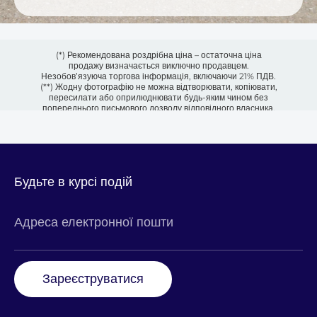
(*) Рекомендована роздрібна ціна – остаточна ціна
продажу визначається виключно продавцем.
Незобов’язуюча торгова інформація, включаючи 21% ПДВ.
(**) Жодну фотографію не можна відтворювати, копіювати,
пересилати або оприлюднювати будь-яким чином без
попереднього письмового дозволу відповідного власника.
Будьте в курсі подій
Адреса електронної пошти
Зареєструватися